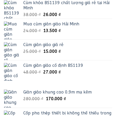
Cùm khóa BS1139 chất lượng giá rẻ tại Hải
Minh
Giá
Giá
38.000
₫
26.000
₫
gốc
hiện
Mua cùm giàn giáo Hải Minh
là:
tại
Giá
Giá
24.000
₫
38.000 ₫.
13.500
₫
là:
gốc
hiện
26.000 ₫.
là:
tại
Cùm giàn giáo giá rẻ
24.000 ₫.
là:
Giá
Giá
25.000
₫
15.000
₫
13.500 ₫.
gốc
hiện
là:
tại
Cùm giàn giáo cố định BS1139
25.000 ₫.
là:
Giá
Giá
48.000
₫
27.000
₫
15.000 ₫.
gốc
hiện
là:
tại
48.000 ₫.
là:
Giàn giáo khung cao 0.9m mạ kẽm
27.000 ₫.
Giá
Giá
280.000
₫
170.000
₫
gốc
hiện
là:
tại
Cốp pha thép thiết bị không thể thiếu trong
280.000 ₫.
là: