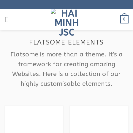
Bỏ
qua
nội
0
dung
FLATSOME ELEMENTS
Flatsome is more than a theme. It's a
framework for creating amazing
Websites. Here is a collection of our
highly customisable elements.