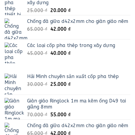
xây dựng
170.000 ₫.
Giá
Giá
25.000
₫
20.000
₫
gốc
hiện
Chống đà giữa d42x2mm cho giàn giáo nêm
là:
tại
Giá
Giá
65.000
₫
25.000 ₫.
42.000
₫
là:
gốc
hiện
20.000 ₫.
là:
tại
Các loại cốp pha thép trong xây dựng
65.000 ₫.
là:
Giá
Giá
45.000
₫
40.000
₫
42.000 ₫.
gốc
hiện
là:
tại
45.000 ₫.
là:
Hải Minh chuyên sản xuất cốp pha thép
40.000 ₫.
Giá
Giá
30.000
₫
25.000
₫
gốc
hiện
là:
tại
Giàn giáo Ringlock 1m mạ kẽm ống D49 tai
30.000 ₫.
là:
giằng 8mm
25.000 ₫.
Giá
Giá
70.000
₫
55.000
₫
gốc
hiện
Chống đà giữa d42x2mm cho giàn giáo nêm
là:
tại
Giá
Giá
65.000
₫
70.000 ₫.
42.000
₫
là: