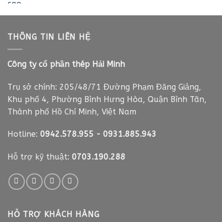
là:
tại
320.000 ₫.
là:
185.000 ₫.
THÔNG TIN LIÊN HỆ
Công ty cổ phần thép Hải Minh
Trụ sở chính: 205/48/71 Đường Phạm Đăng Giảng,
Khu phố 4, Phường Bình Hưng Hòa, Quận Bình Tân,
Thành phố Hồ Chí Minh, Việt Nam
Hotline:
0942.578.955
-
0931.885.943
Hỗ trợ kỹ thuật:
0703.190.288
HỖ TRỢ KHÁCH HÀNG