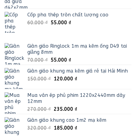
gốc
hiện
55.000 ₫.
là:
tại
Cốp pha thép tròn chất lượng cao
65.000 ₫.
là:
Giá
Giá
60.000
₫
55.000
₫
42.000 ₫.
gốc
hiện
là:
tại
60.000 ₫.
là:
Giàn giáo Ringlock 1m mạ kẽm ống D49 tai
55.000 ₫.
giằng 8mm
Giá
Giá
70.000
₫
55.000
₫
gốc
hiện
Giàn giáo khung mạ kẽm giá rẻ tại Hải Minh
là:
tại
Giá
Giá
150.000
₫
70.000 ₫.
120.000
là:
₫
gốc
hiện
55.000 ₫.
là:
tại
Mua ván ép phủ phim 1220x2440mm dày
150.000 ₫.
là:
12mm
120.000 ₫.
Giá
Giá
270.000
₫
235.000
₫
gốc
hiện
Giàn giáo khung cao 1m2 mạ kẽm
là:
tại
Giá
Giá
320.000
₫
270.000 ₫.
185.000
₫
là:
gốc
hiện
235.000 ₫.