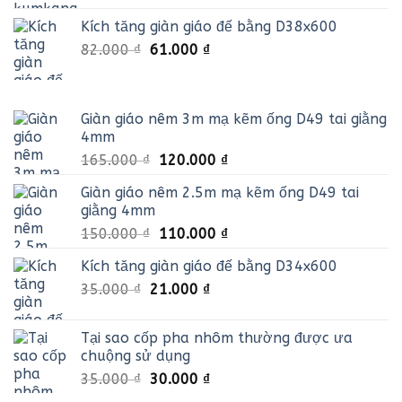
là:
tại
Kích tăng giàn giáo đế bằng D38x600
40.000 ₫.
là:
Giá
Giá
82.000
₫
61.000
₫
35.000 ₫.
gốc
hiện
là:
tại
82.000 ₫.
là:
Giàn giáo nêm 3m mạ kẽm ống D49 tai giằng
61.000 ₫.
4mm
Giá
Giá
165.000
₫
120.000
₫
gốc
hiện
Giàn giáo nêm 2.5m mạ kẽm ống D49 tai
là:
tại
giằng 4mm
165.000 ₫.
là:
Giá
Giá
150.000
₫
110.000
₫
120.000 ₫.
gốc
hiện
Kích tăng giàn giáo đế bằng D34x600
là:
tại
Giá
Giá
35.000
₫
21.000
150.000 ₫.
₫
là:
gốc
hiện
110.000 ₫.
là:
tại
Tại sao cốp pha nhôm thường được ưa
35.000 ₫.
là:
chuộng sử dụng
21.000 ₫.
Giá
Giá
35.000
₫
30.000
₫
gốc
hiện