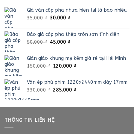
là:
tại
Giá ván cốp pha nhựa hiện tại là bao nhiêu
35.000 ₫.
là:
30.000 ₫.
Giá
Giá
35.000
₫
30.000
₫
gốc
hiện
là:
tại
Báo giá cốp pha thép tròn sơn tĩnh điện
35.000 ₫.
là:
Giá
Giá
50.000
₫
45.000
₫
30.000 ₫.
gốc
hiện
là:
tại
Giàn giáo khung mạ kẽm giá rẻ tại Hải Minh
50.000 ₫.
là:
Giá
Giá
150.000
₫
120.000
₫
45.000 ₫.
gốc
hiện
là:
tại
Ván ép phủ phim 1220x2440mm dày 17mm
150.000 ₫.
là:
Giá
Giá
330.000
₫
285.000
₫
120.000 ₫.
gốc
hiện
là:
tại
330.000 ₫.
là:
285.000 ₫.
THÔNG TIN LIÊN HỆ