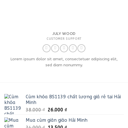
JULY WOOD
CUSTOMER SUPPORT
Lorem ipsum dolor sit amet, consectetuer adipiscing elit,
sed diam nonummy.
Cùm khóa BS1139 chất lượng giá rẻ tại Hải
Minh
Giá
Giá
38.000
₫
26.000
₫
gốc
hiện
Mua cùm giàn giáo Hải Minh
là:
tại
Giá
Giá
24.000
₫
38.000 ₫.
13.500
₫
là: