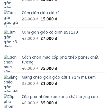
gốc
hiện
26.000 ₫.
là:
tại
Cùm giàn giáo giá rẻ
24.000 ₫.
là:
Giá
Giá
25.000
₫
15.000
₫
13.500 ₫.
gốc
hiện
là:
tại
Cùm giàn giáo cố định BS1139
25.000 ₫.
là:
Giá
Giá
48.000
₫
27.000
₫
15.000 ₫.
gốc
hiện
là:
tại
48.000 ₫.
là:
Cách chọn mua cốp pha thép panel chất
27.000 ₫.
lượng
Giá
Giá
40.000
₫
35.000
₫
gốc
hiện
Giằng chéo giàn giáo dài 1.71m mạ kẽm
là:
tại
Giá
Giá
38.000
₫
40.000 ₫.
21.000
₫
là:
gốc
hiện
35.000 ₫.
là:
tại
Cốp pha nhôm kumkang chất lượng cao
38.000 ₫.
là:
Giá
Giá
40.000
₫
35.000
₫
21.000 ₫.
gốc
hiện