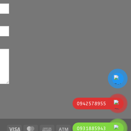
0942578955
0931885943