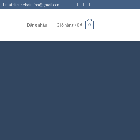
Email: lienhehaiminh@gmail.com
0
Đăng nhập
Giỏ hàng /
0
₫