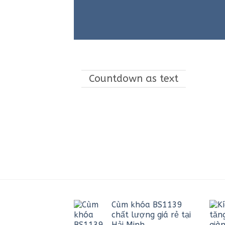
Countdown as text
Cùm khóa BS1139
chất lượng giá rẻ tại
Hải Minh