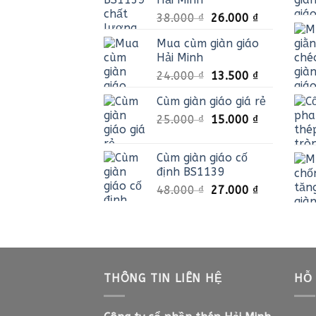
Giá
Giá
38.000
₫
26.000
₫
gốc
hiện
Mua cùm giàn giáo
là:
tại
Hải Minh
38.000 ₫.
là:
Giá
Giá
24.000
₫
13.500
₫
26.000 ₫.
gốc
hiện
Cùm giàn giáo giá rẻ
là:
tại
Giá
Giá
25.000
₫
24.000 ₫.
15.000
₫
là:
gốc
hiện
13.500 ₫.
là:
tại
Cùm giàn giáo cố
25.000 ₫.
là:
định BS1139
15.000 ₫.
Giá
Giá
48.000
₫
27.000
₫
gốc
hiện
là:
tại
48.000 ₫.
là:
27.000 ₫.
THÔNG TIN LIÊN HỆ
HỖ