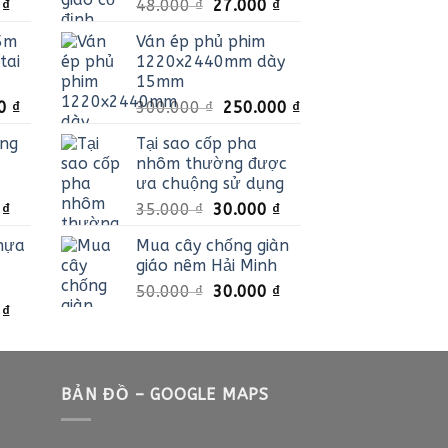
Giá
Giá
Giá
0
₫
48.000
₫
27.000
₫
hiện
gốc
hiện
.5m
Ván ép phủ phim
tại
là:
tại
tai
1220x2440mm dày
₫.
là:
48.000 ₫.
là:
15mm
45.000 ₫.
27.000 ₫.
Giá
Giá
Giá
00
₫
300.000
₫
250.000
₫
hiện
gốc
hiện
ăng
Tại sao cốp pha
tại
là:
tại
nhôm thường được
00 ₫.
là:
300.000 ₫.
là:
ưa chuộng sử dụng
85.000 ₫.
250.000 ₫.
Giá
Giá
Giá
0
₫
35.000
₫
30.000
₫
hiện
gốc
hiện
hựa
Mua cây chống giàn
tại
là:
tại
giáo nêm Hải Minh
₫.
là:
35.000 ₫.
là:
Giá
Giá
50.000
₫
30.000
₫
18.000 ₫.
30.000 ₫.
Giá
0
₫
gốc
hiện
hiện
là:
tại
tại
50.000 ₫.
là:
₫.
là:
30.000 ₫.
25.000 ₫.
BẢN ĐỒ – GOOGLE MAPS