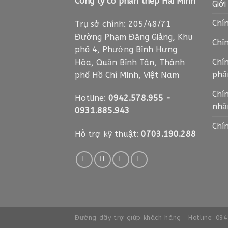
Công ty cổ phần thép Hải Minh
Giới
Chí
Trụ sở chính: 205/48/71
Đường Phạm Đăng Giảng, Khu
Chí
phố 4, Phường Bình Hưng
Chí
Hòa, Quận Bình Tân, Thành
ph
phố Hồ Chí Minh, Việt Nam
Chí
Hotline:
0942.578.955
-
nhậ
0931.885.943
Chí
Hỗ trợ kỹ thuật:
0703.190.288
Đường dây trợ giúp khách hàng
Hotline: 09