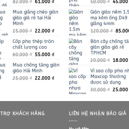
Giá
Giá
Giá
82.000
₫
61.000
₫
50.000
₫
45.00
gốc
hiện
gốc
Mua giằng chéo giàn
Giàn giáo nêm 1
là:
tại
là:
giáo giá rẻ tại Hải
mạ kẽm ống D49 
82.000 ₫.
là:
50.000 
Minh
giằng 4mm
61.000 ₫.
Giá
Giá
Giá
25.000
₫
22.000
₫
120.000
₫
85.0
gốc
hiện
gốc
Cốp pha thép tròn
Bán cây chống t
là:
tại
là:
chất lượng cao
giàn giáo giá rẻ
25.000 ₫.
là:
120.0
TPHCM
Giá
Giá
60.000
₫
55.000
₫
22.000 ₫.
Giá
gốc
hiện
20.000
₫
18.00
Mua chống tăng giàn
gốc
là:
tại
giáo Hải Minh
Vì sao cốp pha n
là:
60.000 ₫.
là:
Maxcop thường
Giá
Giá
25.000
₫
22.000
₫
20.000 
55.000 ₫.
được sử dụng
gốc
hiện
Giá
30.000
₫
25.00
là:
tại
gốc
25.000 ₫.
là:
là:
22.000 ₫.
30.000 
 TRỢ KHÁCH HÀNG
LIÊN HỆ NHẬN BÁO GIÁ