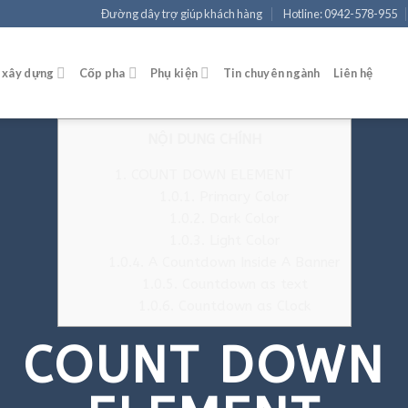
Đường dây trợ giúp khách hàng
Hotline: 0942-578-955
 xây dựng
Cốp pha
Phụ kiện
Tin chuyên ngành
Liên hệ
NỘI DUNG CHÍNH
1.
COUNT DOWN ELEMENT
1.0.1.
Primary Color
1.0.2.
Dark Color
1.0.3.
Light Color
1.0.4.
A Countdown Inside A Banner
1.0.5.
Countdown as text
1.0.6.
Countdown as Clock
COUNT DOWN