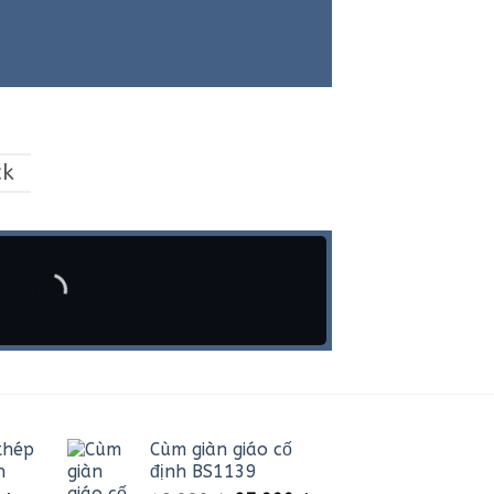
ck
thép
Cùm giàn giáo cố
n
định BS1139