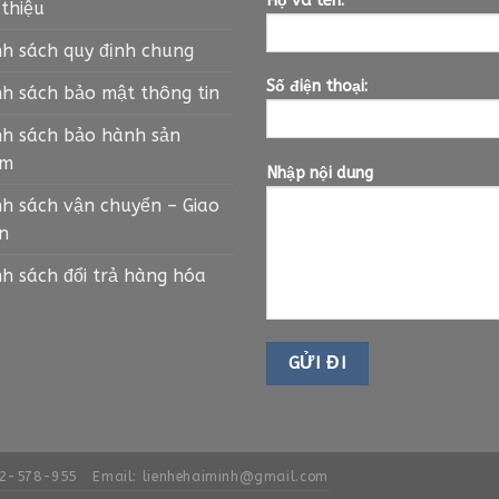
Họ và tên:
 thiệu
nh sách quy định chung
Số điện thoại:
nh sách bảo mật thông tin
nh sách bảo hành sản
ẩm
Nhập nội dung
nh sách vận chuyển – Giao
n
nh sách đổi trả hàng hóa
42-578-955
Email: lienhehaiminh@gmail.com