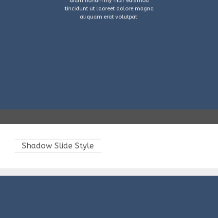
diam nonummy nibh euismod
tincidunt ut laoreet dolore magna
aliquam erat volutpat.
Shadow Slide Style