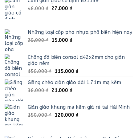
Cùm giàn giáo cố định BS1139
25.000 ₫.
là:
Giá
Giá
48.000
₫
27.000
₫
15.000 ₫.
gốc
hiện
là:
tại
48.000 ₫.
là:
Những loại cốp pha nhựa phổ biến hiện nay
27.000 ₫.
Giá
Giá
20.000
₫
15.000
₫
gốc
hiện
là:
tại
Chống đà biên consol d42x2mm cho giàn
20.000 ₫.
là:
giáo nêm
15.000 ₫.
Giá
Giá
150.000
₫
115.000
₫
gốc
hiện
Giằng chéo giàn giáo dài 1.71m mạ kẽm
là:
tại
Giá
Giá
38.000
₫
21.000
150.000 ₫.
₫
là:
gốc
hiện
115.000 ₫.
là:
tại
Giàn giáo khung mạ kẽm giá rẻ tại Hải Minh
38.000 ₫.
là:
Giá
Giá
150.000
₫
120.000
₫
21.000 ₫.
gốc
hiện
là:
tại
150.000 ₫.
là: