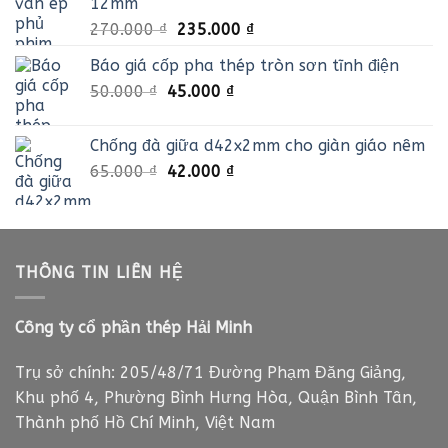
12mm
15.000 ₫.
Giá
Giá
270.000
₫
235.000
₫
gốc
hiện
Báo giá cốp pha thép tròn sơn tĩnh điện
là:
tại
Giá
Giá
50.000
₫
45.000
270.000 ₫.
₫
là:
gốc
hiện
235.000 ₫.
là:
tại
Chống đà giữa d42x2mm cho giàn giáo nêm
50.000 ₫.
là:
Giá
Giá
65.000
₫
42.000
₫
45.000 ₫.
gốc
hiện
là:
tại
65.000 ₫.
là:
42.000 ₫.
THÔNG TIN LIÊN HỆ
Công ty cổ phần thép Hải Minh
Trụ sở chính: 205/48/71 Đường Phạm Đăng Giảng,
Khu phố 4, Phường Bình Hưng Hòa, Quận Bình Tân,
Thành phố Hồ Chí Minh, Việt Nam