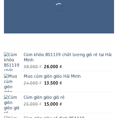
Cùm khóa BS1139 chất lượng giá rẻ tại Hải
Minh
Giá
Giá
38.000
₫
26.000
₫
gốc
hiện
Mua cùm giàn giáo Hải Minh
là:
tại
Giá
Giá
24.000
₫
38.000 ₫.
13.500
₫
là:
gốc
hiện
26.000 ₫.
là:
tại
Cùm giàn giáo giá rẻ
24.000 ₫.
là:
Giá
Giá
25.000
₫
15.000
₫
13.500 ₫.
gốc
hiện
là:
tại