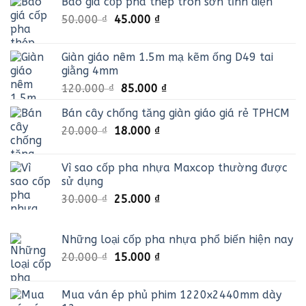
Báo giá cốp pha thép tròn sơn tĩnh điện
120.000 ₫.
Giá
Giá
50.000
₫
45.000
₫
gốc
hiện
là:
tại
Giàn giáo nêm 1.5m mạ kẽm ống D49 tai
50.000 ₫.
là:
giằng 4mm
45.000 ₫.
Giá
Giá
120.000
₫
85.000
₫
gốc
hiện
Bán cây chống tăng giàn giáo giá rẻ TPHCM
là:
tại
Giá
Giá
20.000
₫
18.000
120.000 ₫.
₫
là:
gốc
hiện
85.000 ₫.
là:
tại
Vì sao cốp pha nhựa Maxcop thường được
20.000 ₫.
là:
sử dụng
18.000 ₫.
Giá
Giá
30.000
₫
25.000
₫
gốc
hiện
là:
tại
Những loại cốp pha nhựa phổ biến hiện nay
30.000 ₫.
là:
25.000 ₫.
Giá
Giá
20.000
₫
15.000
₫
gốc
hiện
là:
tại
Mua ván ép phủ phim 1220x2440mm dày
20.000 ₫.
là: